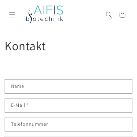
Direkt
zum
Inhalt
Warenkorb
Kontakt
K
Name
o
n
E-Mail
*
t
a
k
Telefonnummer
t