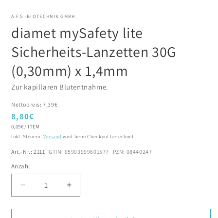
M
Modal
ö
öffnen
A.F.S.-BIOTECHNIK GMBH
diamet mySafety lite
Sicherheits-Lanzetten 30G
(0,30mm) x 1,4mm
Zur kapillaren Blutentnahme.
Nettopreis: 7,39€
Normaler
8,80€
GRUNDPREIS
PRO
Preis
0,09€
/
ITEM
Inkl. Steuern.
Versand
wird beim Checkout berechnet
Art.-Nr.: 2111
GTIN: 05903999601577
PZN: 08440247
Anzahl
Verringere
Erhöhe
die
die
Menge
Menge