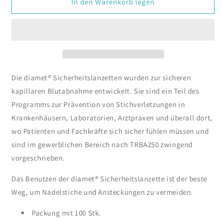
für
für
In den Warenkorb legen
diamet
diamet
mySafety
mySafety
lite
lite
Sicherheits-
Sicherheits-
Lanzetten
Lanzetten
30G
30G
(0,30mm)
(0,30mm)
Die diamet® Sicherheitslanzetten wurden zur sicheren
x
x
kapillaren Blutabnahme entwickelt. Sie sind ein Teil des
1,4mm
1,4mm
Programms zur Prävention von Stichverletzungen in
Krankenhäusern, Laboratorien, Arztpraxen und überall dort,
wo Patienten und Fachkräfte sich sicher fühlen müssen und
sind im gewerblichen Bereich nach TRBA250 zwingend
vorgeschrieben.
Das Benutzen der diamet® Sicherheitslanzette ist der beste
Weg, um Nadelstiche und Ansteckungen zu vermeiden.
Packung mit 100 Stk.